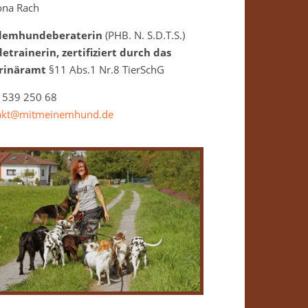
na Rach
lemhundeberaterin
(PHB. N. S.D.T.S.)
etrainerin, zertifiziert durch das
rinäramt
§11 Abs.1 Nr.8 TierSchG
 539 250 68
akt@mitmeinemhund.de