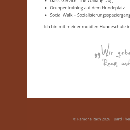
Gassi-Service “The Walking Dog”
Gruppentraining auf dem Hundeplatz
Social Walk – Sozialisierungsspaziergan
Ich bin mit meiner mobilen Hundeschule i
© Ramona Rach 2026 |
Bard Th